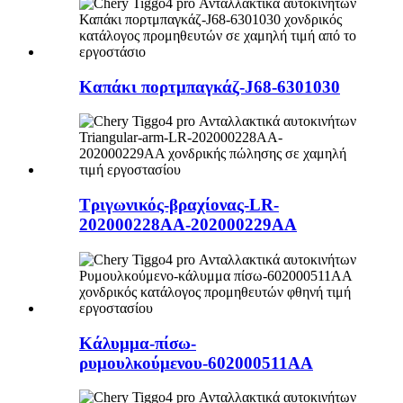
Καπάκι πορτμπαγκάζ-J68-6301030
Τριγωνικός-βραχίονας-LR-
202000228AA-202000229AA
Κάλυμμα-πίσω-
ρυμουλκούμενου-602000511AA