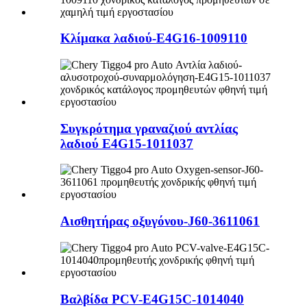
Κλίμακα λαδιού-E4G16-1009110
Συγκρότημα γραναζιού αντλίας
λαδιού E4G15-1011037
Αισθητήρας οξυγόνου-J60-3611061
Βαλβίδα PCV-E4G15C-1014040