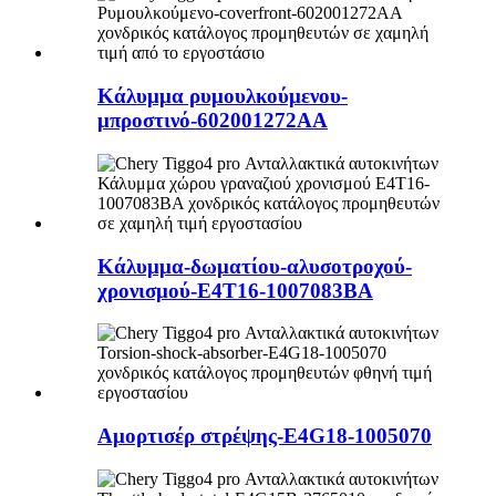
Κάλυμμα ρυμουλκούμενου-
μπροστινό-602001272AA
Κάλυμμα-δωματίου-αλυσοτροχού-
χρονισμού-E4T16-1007083BA
Αμορτισέρ στρέψης-E4G18-1005070