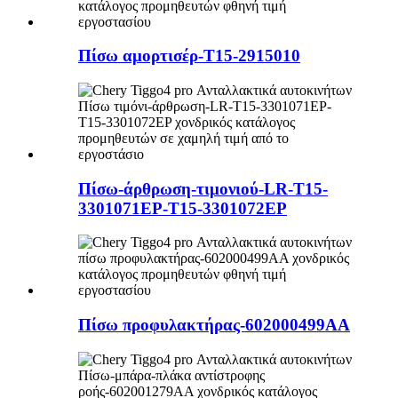
Πίσω αμορτισέρ-T15-2915010
Πίσω-άρθρωση-τιμονιού-LR-T15-
3301071EP-T15-3301072EP
Πίσω προφυλακτήρας-602000499AA