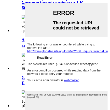
Συναρμολόγηση καθρέφτη-LR-
601000395AA-601000396AA
Δακτύλιος-έδρας-βαλβίδας-
εισαγωγής-E4G16-1003021
Συγκρότημα πολλαπλής εισαγωγής-
E4G16-1008010AD