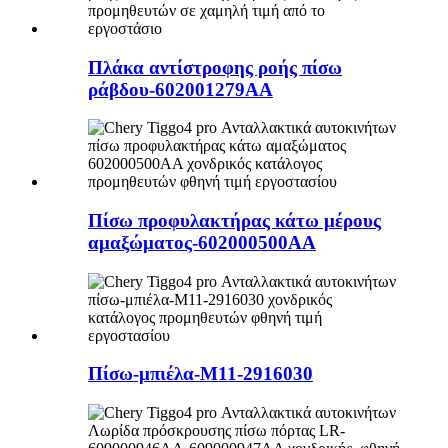
Πλάκα αντίστροφης ροής πίσω
ράβδου-602001279AA
Πίσω προφυλακτήρας κάτω μέρους
αμαξώματος-602000500AA
Πίσω-μπιέλα-M11-2916030