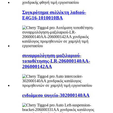
Συγκρότημα συλλέκτη λαδιού-
E4G16-1010010BA
συναρμολόγηση-μαξιλαριού-
τοποθέτησης-LR-206000140AA-
206000142AA
ενδιάμεσο ψυγείο-302000140AA