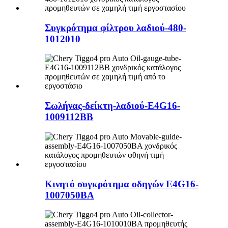
Συγκρότημα φίλτρου λαδιού-480-
1012010
Σωλήνας-δείκτη-λαδιού-E4G16-
1009112BB
Κινητό συγκρότημα οδηγών E4G16-
1007050BA