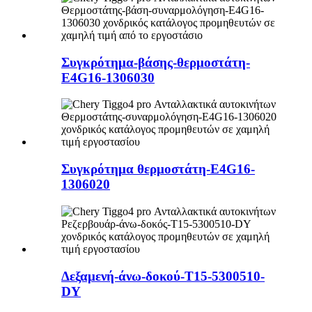
Συγκρότημα-βάσης-θερμοστάτη-
E4G16-1306030
Συγκρότημα θερμοστάτη-E4G16-
1306020
Δεξαμενή-άνω-δοκού-T15-5300510-
DY