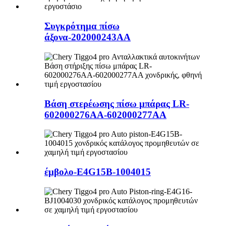
Συγκρότημα πίσω
άξονα-202000243AA
Βάση στερέωσης πίσω μπάρας LR-
602000276AA-602000277AA
έμβολο-E4G15B-1004015