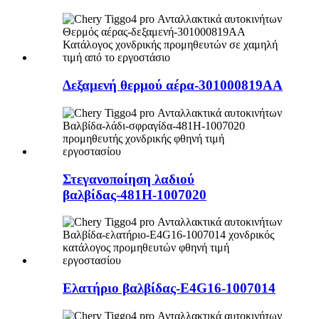
Δεξαμενή θερμού αέρα-301000819AA
Στεγανοποίηση λαδιού
βαλβίδας-481H-1007020
Ελατήριο βαλβίδας-E4G16-1007014