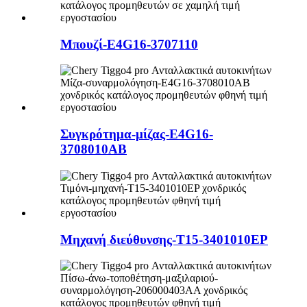
Μπουζί-E4G16-3707110
Συγκρότημα-μίζας-E4G16-
3708010AB
Μηχανή διεύθυνσης-T15-3401010EP