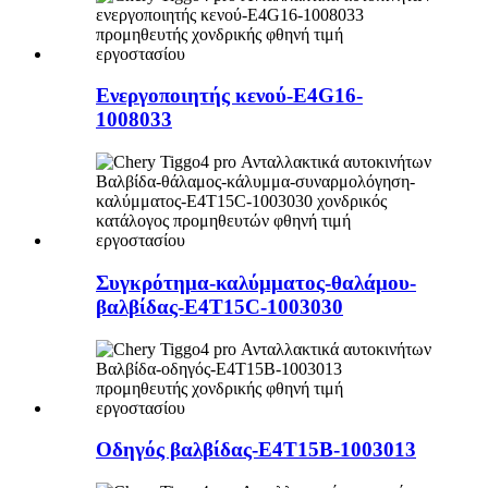
Ενεργοποιητής κενού-E4G16-
1008033
Συγκρότημα-καλύμματος-θαλάμου-
βαλβίδας-E4T15C-1003030
Οδηγός βαλβίδας-E4T15B-1003013