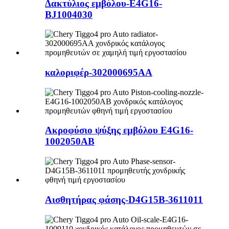
Δακτύλιος εμβόλου-E4G16-
BJ1004030
καλοριφέρ-302000695AA
Ακροφύσιο ψύξης εμβόλου E4G16-
1002050AB
Αισθητήρας φάσης-D4G15B-3611011