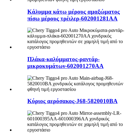
Κάλυμμα κάτω μέρους αμαξώματος
πίσω μέρους τρέιλερ-602001281AA
Πλάκα-καλύμματος-ραντάρ-
μικροκυμάτων-602001270AA
Κύριος αερόσακος-J68-5820010BA