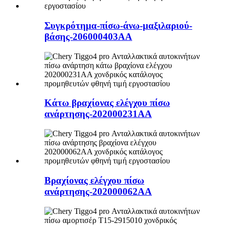
Συγκρότημα-πίσω-άνω-μαξιλαριού-
βάσης-206000403AA
Κάτω βραχίονας ελέγχου πίσω
ανάρτησης-202000231AA
Βραχίονας ελέγχου πίσω
ανάρτησης-202000062AA