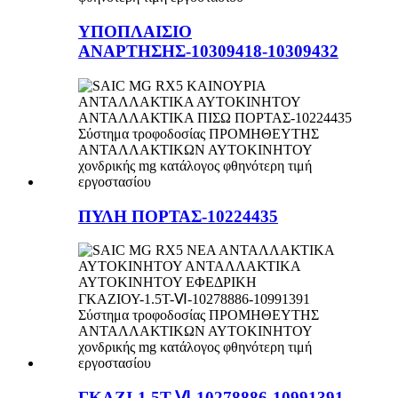
ΥΠΟΠΛΑΙΣΙΟ
ΑΝΑΡΤΗΣΗΣ-10309418-10309432
ΠΥΛΗ ΠΟΡΤΑΣ-10224435
ΓΚΑΖΙ-1.5T-Ⅵ-10278886-10991391