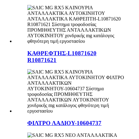
ΚΑΘΡΕΦΤΗΣ-L10871620
R10871621
ΦΙΛΤΡΟ ΛΑΔΙΟΥ-10604737