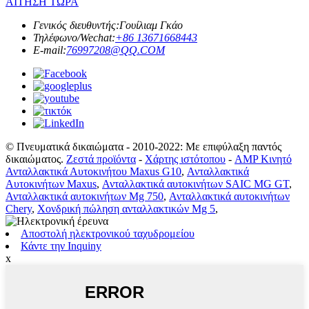
ΑΙΤΗΣΗ ΤΩΡΑ
Γενικός διευθυντής:
Γουίλιαμ Γκάο
Τηλέφωνο/Wechat:
+86 13671668443
E-mail:
76997208@QQ.COM
© Πνευματικά δικαιώματα - 2010-2022: Με επιφύλαξη παντός
δικαιώματος.
Ζεστά προϊόντα
-
Χάρτης ιστότοπου
-
AMP Κινητό
Ανταλλακτικά Αυτοκινήτου Maxus G10
,
Ανταλλακτικά
Αυτοκινήτων Maxus
,
Ανταλλακτικά αυτοκινήτων SAIC MG GT
,
Ανταλλακτικά αυτοκινήτων Mg 750
,
Ανταλλακτικά αυτοκινήτων
Chery
,
Χονδρική πώληση ανταλλακτικών Mg 5
,
Αποστολή ηλεκτρονικού ταχυδρομείου
Κάντε την Inquiny
x