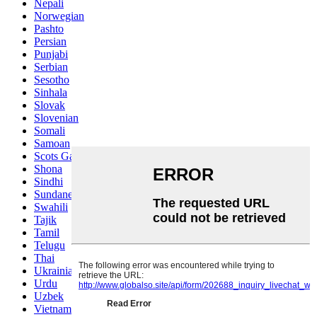
Nepali
Norwegian
Pashto
Persian
Punjabi
Serbian
Sesotho
Sinhala
Slovak
Slovenian
Somali
Samoan
Scots Gaelic
Shona
Sindhi
Sundanese
Swahili
Tajik
Tamil
Telugu
Thai
Ukrainian
Urdu
Uzbek
Vietnamese