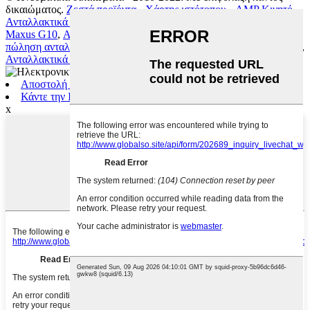
δικαιώματος.
Ζεστά προϊόντα
-
Χάρτης ιστότοπου
-
AMP Κινητό
Ανταλλακτικά αυτοκινήτων Chery
,
Ανταλλακτικά Αυτοκινήτου
Maxus G10
,
Ανταλλακτικά αυτοκινήτων SAIC MG GT
,
Χονδρική
πώληση ανταλλακτικών Mg 5
,
Ανταλλακτικά αυτοκινήτων Mg 750
,
Ανταλλακτικά Αυτοκινήτων Maxus
,
Αποστολή ηλεκτρονικού ταχυδρομείου
Κάντε την Inquiny
x