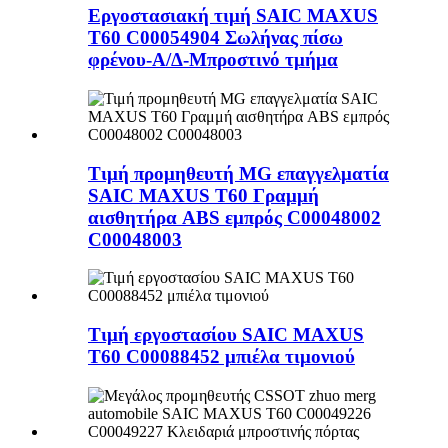
Εργοστασιακή τιμή SAIC MAXUS
T60 C00054904 Σωλήνας πίσω
φρένου-Α/Δ-Μπροστινό τμήμα
Τιμή προμηθευτή MG επαγγελματία
SAIC MAXUS T60 Γραμμή
αισθητήρα ABS εμπρός C00048002
C00048003
Τιμή εργοστασίου SAIC MAXUS
T60 C00088452 μπιέλα τιμονιού