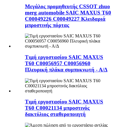
Μεγάλος προμηθευτής CSSOT zhuo
merg automobile SAIC MAXUS T60
C00049226 C00049227 Κλειδαριά
μπροστινής πόρτας
Τιμή εργοστασίου SAIC MAXUS
T60 C00056957 C00056960
Πλευρική πλάκα συμπυκνωτή - Α/Δ
Τιμή εργοστασίου SAIC MAXUS
T60 C00021134 μπροστινός
δακτύλιος σταθεροποιητή