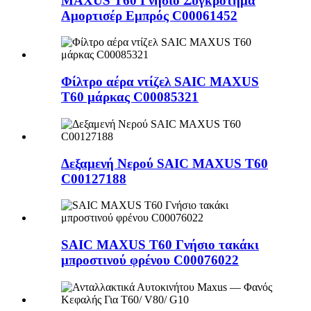
MAXUS T60 Γνήσιο Συγκρότημα
Αμορτισέρ Εμπρός C00061452
Φίλτρο αέρα ντίζελ SAIC MAXUS
T60 μάρκας C00085321
Δεξαμενή Νερού SAIC MAXUS T60
C00127188
SAIC MAXUS T60 Γνήσιο τακάκι
μπροστινού φρένου C00076022