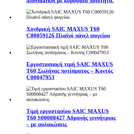
aftermarket με κορυφαία ποιότητα.
Χονδρική SAIC MAXUS T60
C00059126 Πλαϊνό πάνελ ψυγείου
Εργοστασιακή τιμή SAIC MAXUS
T60 Σωλήνας ποτίσματος – Κοντός
C00047953
Τιμή εργοστασίου SAIC MAXUS
T60 S00008427 Αδρανής γεννήτριας
– με αυλακώσεις