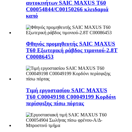
αυτοκινήτων SAIC MAXUS T60
C00054844/C00150266 κλειδαριά
καπό
Φθηνός προμηθευτής SAIC MAXUS
T60 Εξωτερική ράβδος τιμονιού-2.8T
C00086453
Τιμή εργοστασίου SAIC MAXUS
T60 C00049198 C00049199 Κορδόνι
περίσφιξης πίσω πόρτας