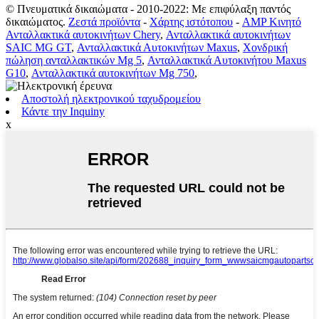
© Πνευματικά δικαιώματα - 2010-2022: Με επιφύλαξη παντός
δικαιώματος.
Ζεστά προϊόντα
-
Χάρτης ιστότοπου
-
AMP Κινητό
Ανταλλακτικά αυτοκινήτων Chery
,
Ανταλλακτικά αυτοκινήτων
SAIC MG GT
,
Ανταλλακτικά Αυτοκινήτων Maxus
,
Χονδρική
πώληση ανταλλακτικών Mg 5
,
Ανταλλακτικά Αυτοκινήτου Maxus
G10
,
Ανταλλακτικά αυτοκινήτων Mg 750
,
Αποστολή ηλεκτρονικού ταχυδρομείου
Κάντε την Inquiny
x