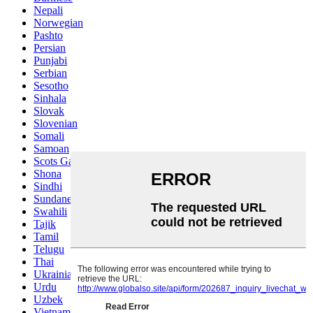
Nepali
Norwegian
Pashto
Persian
Punjabi
Serbian
Sesotho
Sinhala
Slovak
Slovenian
Somali
Samoan
Scots Gaelic
Shona
Sindhi
Sundanese
Swahili
Tajik
Tamil
Telugu
Thai
Ukrainian
Urdu
Uzbek
Vietnamese