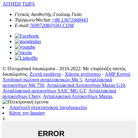
ΑΙΤΗΣΗ ΤΩΡΑ
Γενικός διευθυντής:
Γουίλιαμ Γκάο
Τηλέφωνο/Wechat:
+86 13671668443
E-mail:
76997208@QQ.COM
© Πνευματικά δικαιώματα - 2010-2022: Με επιφύλαξη παντός
δικαιώματος.
Ζεστά προϊόντα
-
Χάρτης ιστότοπου
-
AMP Κινητό
Χονδρική πώληση ανταλλακτικών Mg 5
,
Ανταλλακτικά
αυτοκινήτων Mg 750
,
Ανταλλακτικά Αυτοκινήτου Maxus G10
,
Ανταλλακτικά αυτοκινήτων SAIC MG GT
,
Ανταλλακτικά
αυτοκινήτων Chery
,
Ανταλλακτικά Αυτοκινήτων Maxus
,
Αποστολή ηλεκτρονικού ταχυδρομείου
Κάντε την Inquiny
x