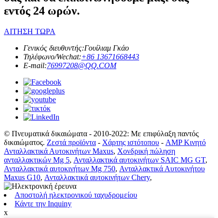
εντός 24 ωρών.
ΑΙΤΗΣΗ ΤΩΡΑ
Γενικός διευθυντής:
Γουίλιαμ Γκάο
Τηλέφωνο/Wechat:
+86 13671668443
E-mail:
76997208@QQ.COM
© Πνευματικά δικαιώματα - 2010-2022: Με επιφύλαξη παντός
δικαιώματος.
Ζεστά προϊόντα
-
Χάρτης ιστότοπου
-
AMP Κινητό
Ανταλλακτικά Αυτοκινήτων Maxus
,
Χονδρική πώληση
ανταλλακτικών Mg 5
,
Ανταλλακτικά αυτοκινήτων SAIC MG GT
,
Ανταλλακτικά αυτοκινήτων Mg 750
,
Ανταλλακτικά Αυτοκινήτου
Maxus G10
,
Ανταλλακτικά αυτοκινήτων Chery
,
Αποστολή ηλεκτρονικού ταχυδρομείου
Κάντε την Inquiny
x