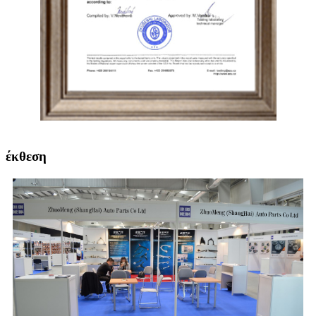
έκθεση