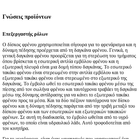
Γνώσεις προϊόντων
Επεξεργαστής ρόλων
Ο δίσκος φρένου χρησιμοποιείται σίγουρα για το φρενάρισμα και η
δύναμη πέδησης προέρχεται από τη δαγκάνα φρένου. Γενικά, η
γενική δαγκάνα φρένου προορίζεται για τη στερέωση του τμήματος
όπου βρίσκεται η εσωτερική αντλία εμβόλου φρένου και η
εξωτερική πλευρά είναι μια δομή τύπου δαγκάνας. Το εσωτερικό
τακάκι φρένου είναι στερεωμένο στην αντλία εμβόλου και το
εξωτερικό τακάκι φρένου είναι στερεωμένο στο εξωτερικό της
δαγκάνας. Το έμβολο ωθεί το εσωτερικό τακάκι φρένου μέσω της
πίεσης από τον σωλήνα φρένου και ταυτόχρονα τραβάει τη δαγκάνα
μέσω της δύναμης αντίδρασης για να κάνει το εξωτερικό τακάκι
φρένου προς τα μέσα. Και τα δύο πιέζουν ταυτόχρονα τον δίσκο
φρένου και η δύναμη πέδησης παράγεται από την τριβή μεταξύ του
δίσκου φρένου και των εσωτερικών και εξωτερικών τακακιών
φρένων. Σε αυτή τη διαδικασία, το έμβολο ωθείται από το υγρό
φρένων, το οποίο είναι υδραυλικό λάδι. Αυτό τροφοδοτείται από
τον κινητήρα.
Για το χειρόφρενο, είναι ένας μηχανισμός που χρησιμοποιεί ένα