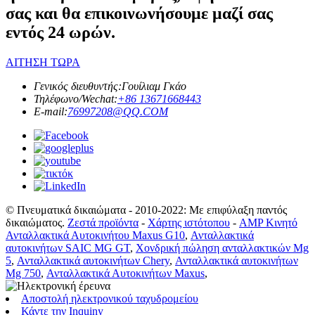
σας και θα επικοινωνήσουμε μαζί σας
εντός 24 ωρών.
ΑΙΤΗΣΗ ΤΩΡΑ
Γενικός διευθυντής:
Γουίλιαμ Γκάο
Τηλέφωνο/Wechat:
+86 13671668443
E-mail:
76997208@QQ.COM
© Πνευματικά δικαιώματα - 2010-2022: Με επιφύλαξη παντός
δικαιώματος.
Ζεστά προϊόντα
-
Χάρτης ιστότοπου
-
AMP Κινητό
Ανταλλακτικά Αυτοκινήτου Maxus G10
,
Ανταλλακτικά
αυτοκινήτων SAIC MG GT
,
Χονδρική πώληση ανταλλακτικών Mg
5
,
Ανταλλακτικά αυτοκινήτων Chery
,
Ανταλλακτικά αυτοκινήτων
Mg 750
,
Ανταλλακτικά Αυτοκινήτων Maxus
,
Αποστολή ηλεκτρονικού ταχυδρομείου
Κάντε την Inquiny