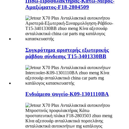
Πίσω-Προφυλακτήρας-Κάτω-Μέρος-
Αμαξώματος-F18-2804509
Συγκρότημα αριστερής εξωτερικής
ράβδου σύνδεσης T15-3401330BB
Ενδιάμεσο ψυγείο-K09-1301110BA