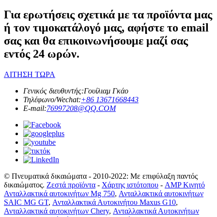
Για ερωτήσεις σχετικά με τα προϊόντα μας
ή τον τιμοκατάλογό μας, αφήστε το email
σας και θα επικοινωνήσουμε μαζί σας
εντός 24 ωρών.
ΑΙΤΗΣΗ ΤΩΡΑ
Γενικός διευθυντής:
Γουίλιαμ Γκάο
Τηλέφωνο/Wechat:
+86 13671668443
E-mail:
76997208@QQ.COM
© Πνευματικά δικαιώματα - 2010-2022: Με επιφύλαξη παντός
δικαιώματος.
Ζεστά προϊόντα
-
Χάρτης ιστότοπου
-
AMP Κινητό
Ανταλλακτικά αυτοκινήτων Mg 750
,
Ανταλλακτικά αυτοκινήτων
SAIC MG GT
,
Ανταλλακτικά Αυτοκινήτου Maxus G10
,
Ανταλλακτικά αυτοκινήτων Chery
,
Ανταλλακτικά Αυτοκινήτων