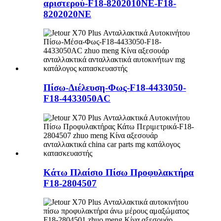
αριστερού-F18-8202010NE-F18-
8202020NE
Πίσω-Διέλευση-Φως-F18-4433050-
F18-4433050AC
Κάτω Πλαίσιο Πίσω Προφυλακτήρα
F18-2804507