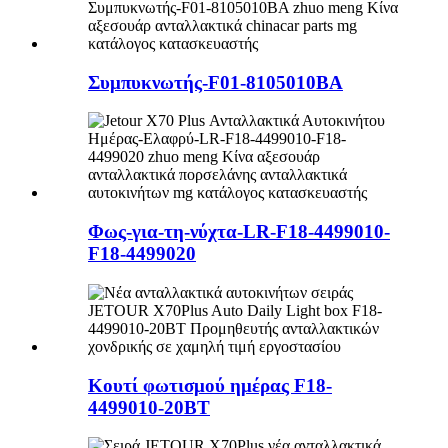
Συμπυκνωτής-F01-8105010BA
Φως-για-τη-νύχτα-LR-F18-4499010-
F18-4499020
Κουτί φωτισμού ημέρας F18-
4499010-20BT