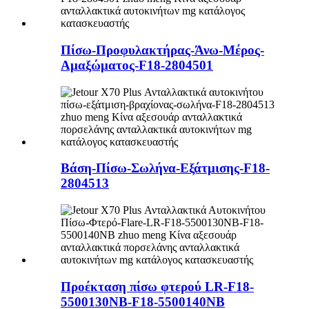
Πίσω-Προφυλακτήρας-Άνω-Μέρος-
Αμαξώματος-F18-2804501
Βάση-Πίσω-Σωλήνα-Εξάτμισης-F18-
2804513
Προέκταση πίσω φτερού LR-F18-
5500130NB-F18-5500140NB