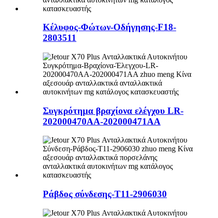
Κέλυφος-Φώτων-Οδήγησης-F18-
2803511
Συγκρότημα βραχίονα ελέγχου LR-
202000470AA-202000471AA
Ράβδος σύνδεσης-T11-2906030