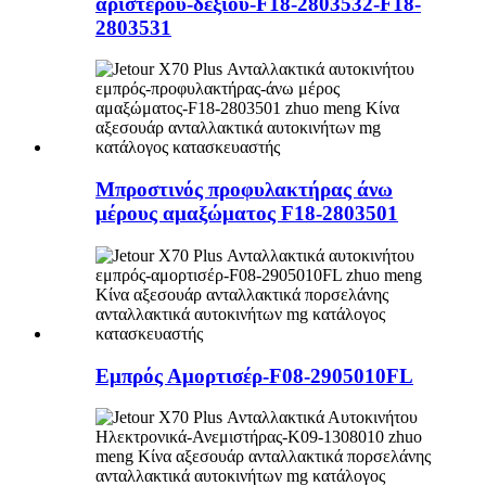
αριστερού-δεξιού-F18-2803532-F18-
2803531
Μπροστινός προφυλακτήρας άνω
μέρους αμαξώματος F18-2803501
Εμπρός Αμορτισέρ-F08-2905010FL