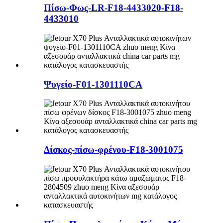
Πίσω-Φως-LR-F18-4433020-F18-
4433010
Ψυγείο-F01-1301110CA
Δίσκος-πίσω-φρένου-F18-3001075