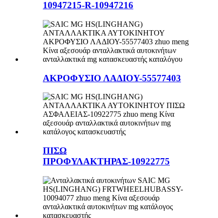
10947215-R-10947216
ΑΚΡΟΦΥΣΙΟ ΛΑΔΙΟΥ-55577403
ΠΙΣΩ
ΠΡΟΦΥΛΑΚΤΗΡΑΣ-10922775