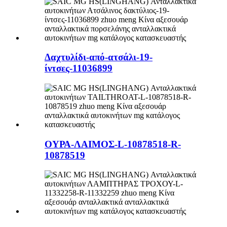
Δαχτυλίδι-από-ατσάλι-19-
ίντσες-11036899
ΟΥΡΑ-ΛΑΙΜΟΣ-L-10878518-R-
10878519