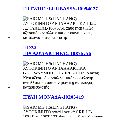
FRTWHEELHUBASSY-10094077
ΠΙΣΩ
ΠΡΟΦΥΛΑΚΤΗΡΑΣ-10876756
ΠΥΛΗ ΜΟΝΑΔΑ-10205419