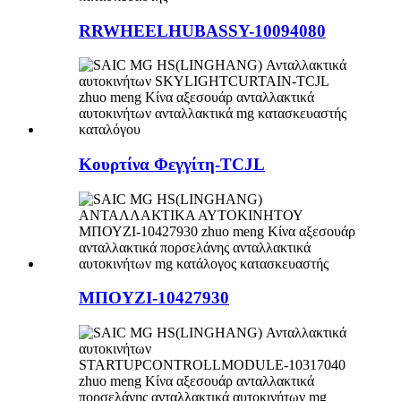
RRWHEELHUBASSY-10094080
Κουρτίνα Φεγγίτη-TCJL
ΜΠΟΥΖΙ-10427930