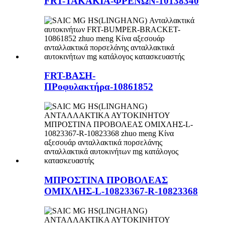
FRT-ΤΑΚΑΚΙΑ-ΦΡΕΝΩΝ-10138340
FRT-ΒΑΣΗ-
ΠΡοφυλακτήρα-10861852
ΜΠΡΟΣΤΙΝΑ ΠΡΟΒΟΛΕΑΣ
ΟΜΙΧΛΗΣ-L-10823367-R-10823368