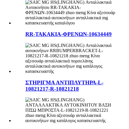
RR-ΤΑΚΑΚΙΑ-ΦΡΕΝΩΝ-10634449
ΣΤΗΡΙΓΜΑ ΑΝΤΙΠΛΥΤΗΡΑ-L-
10821217-R-10821218