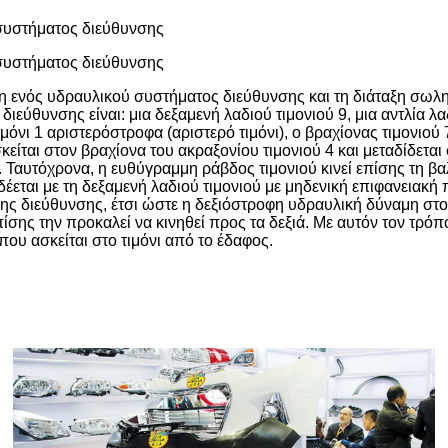
συστήματος διεύθυνσης
συστήματος διεύθυνσης
θεση ενός υδραυλικού συστήματος διεύθυνσης και τη διάταξη σω
ύθυνσης είναι: μια δεξαμενή λαδιού τιμονιού 9, μια αντλία λαδι
μόνι 1 αριστερόστροφα (αριστερό τιμόνι), ο βραχίονας τιμονιού 
είται στον βραχίονα του ακραξονίου τιμονιού 4 και μεταδίδεται
ξιά. Ταυτόχρονα, η ευθύγραμμη ράβδος τιμονιού κινεί επίσης τη 
έεται με τη δεξαμενή λαδιού τιμονιού με μηδενική επιφανειακή 
σης διεύθυνσης, έτσι ώστε η δεξιόστροφη υδραυλική δύναμη στ
ης την προκαλεί να κινηθεί προς τα δεξιά. Με αυτόν τον τρόπ
που ασκείται στο τιμόνι από το έδαφος.