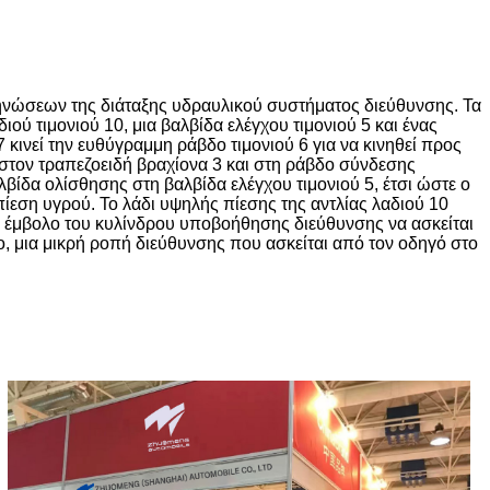
ληνώσεων της διάταξης υδραυλικού συστήματος διεύθυνσης. Τα
ού τιμονιού 10, μια βαλβίδα ελέγχου τιμονιού 5 και ένας
7 κινεί την ευθύγραμμη ράβδο τιμονιού 6 για να κινηθεί προς
 στον τραπεζοειδή βραχίονα 3 και στη ράβδο σύνδεσης
βαλβίδα ολίσθησης στη βαλβίδα ελέγχου τιμονιού 5, έτσι ώστε ο
πίεση υγρού. Το λάδι υψηλής πίεσης της αντλίας λαδιού 10
ο έμβολο του κυλίνδρου υποβοήθησης διεύθυνσης να ασκείται
ο, μια μικρή ροπή διεύθυνσης που ασκείται από τον οδηγό στο