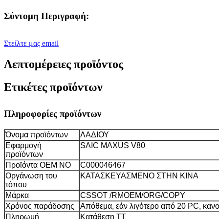
Σύντομη Περιγραφή:
Στείλτε μας email
Λεπτομέρειες προϊόντος
Ετικέτες προϊόντων
Πληροφορίες προϊόντων
Όνομα προϊόντων
ΛΑΔΙΟΥ
Εφαρμογή
SAIC MAXUS V80
προϊόντων
Προϊόντα OEM NO
C000046467
Οργάνωση του
ΚΑΤΑΣΚΕΥΑΣΜΕΝΟ ΣΤΗΝ ΚΙΝΑ
τόπου
Μάρκα
CSSOT /RMOEM/ORG/COPY
Χρόνος παράδοσης
Απόθεμα, εάν λιγότερο από 20 PC, κανο
Πληρωμή
Κατάθεση TT