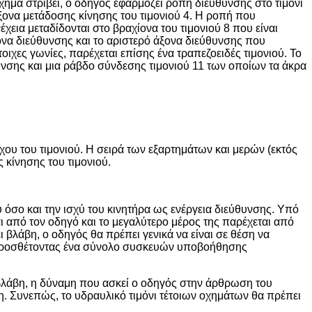
χημα στρίβει, ο οδηγός εφαρμόζει ροπή διεύθυνσης στο τιμόνι
ξονα μετάδοσης κίνησης του τιμονιού 4. Η ροπή που
χεια μεταδίδονται στο βραχίονα του τιμονιού 8 που είναι
ξονα διεύθυνσης και το αριστερό άξονα διεύθυνσης που
τοιχες γωνίες, παρέχεται επίσης ένα τραπεζοειδές τιμονιού. Το
θυνσης και μια ράβδο σύνδεσης τιμονιού 11 των οποίων τα άκρα
χου του τιμονιού. Η σειρά των εξαρτημάτων και μερών (εκτός
 κίνησης του τιμονιού.
όσο και την ισχύ του κινητήρα ως ενέργεια διεύθυνσης. Υπό
αι από τον οδηγό και το μεγαλύτερο μέρος της παρέχεται από
λάβη, ο οδηγός θα πρέπει γενικά να είναι σε θέση να
ι προσθέτοντας ένα σύνολο συσκευών υποβοήθησης
 βλάβη, η δύναμη που ασκεί ο οδηγός στην άρθρωση του
ση. Συνεπώς, το υδραυλικό τιμόνι τέτοιων οχημάτων θα πρέπει