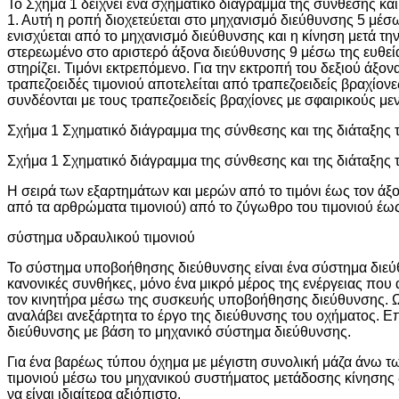
Το Σχήμα 1 δείχνει ένα σχηματικό διάγραμμα της σύνθεσης και
1. Αυτή η ροπή διοχετεύεται στο μηχανισμό διεύθυνσης 5 μέσ
ενισχύεται από το μηχανισμό διεύθυνσης και η κίνηση μετά την
στερεωμένο στο αριστερό άξονα διεύθυνσης 9 μέσω της ευθεία
στηρίζει. Τιμόνι εκτρεπόμενο. Για την εκτροπή του δεξιού άξον
τραπεζοειδές τιμονιού αποτελείται από τραπεζοειδείς βραχίον
συνδέονται με τους τραπεζοειδείς βραχίονες με σφαιρικούς με
Σχήμα 1 Σχηματικό διάγραμμα της σύνθεσης και της διάταξης
Σχήμα 1 Σχηματικό διάγραμμα της σύνθεσης και της διάταξης
Η σειρά των εξαρτημάτων και μερών από το τιμόνι έως τον άξο
από τα αρθρώματα τιμονιού) από το ζύγωθρο του τιμονιού έως 
σύστημα υδραυλικού τιμονιού
Το σύστημα υποβοήθησης διεύθυνσης είναι ένα σύστημα διεύθ
κανονικές συνθήκες, μόνο ένα μικρό μέρος της ενέργειας που 
τον κινητήρα μέσω της συσκευής υποβοήθησης διεύθυνσης. Ω
αναλάβει ανεξάρτητα το έργο της διεύθυνσης του οχήματος
διεύθυνσης με βάση το μηχανικό σύστημα διεύθυνσης.
Για ένα βαρέως τύπου όχημα με μέγιστη συνολική μάζα άνω τ
τιμονιού μέσω του μηχανικού συστήματος μετάδοσης κίνησης δε
να είναι ιδιαίτερα αξιόπιστο.