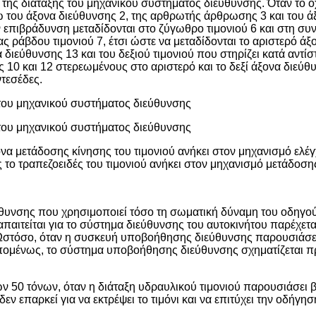
 της διάταξης του μηχανικού συστήματος διεύθυνσης. Όταν το ό
ω του άξονα διεύθυνσης 2, της αρθρωτής άρθρωσης 3 και του ά
 επιβράδυνση μεταδίδονται στο ζύγωθρο τιμονιού 6 και στη συνέ
ς ράβδου τιμονιού 7, έτσι ώστε να μεταδίδονται το αριστερό ά
α διεύθυνσης 13 και του δεξιού τιμονιού που στηρίζει κατά αντίσ
ες 10 και 12 στερεωμένους στο αριστερό και το δεξί άξονα διεύ
ντεσέδες.
 του μηχανικού συστήματος διεύθυνσης
 του μηχανικού συστήματος διεύθυνσης
να μετάδοσης κίνησης του τιμονιού ανήκει στον μηχανισμό ελέγ
το τραπεζοειδές του τιμονιού ανήκει στον μηχανισμό μετάδοσης
υνσης που χρησιμοποιεί τόσο τη σωματική δύναμη του οδηγού 
απαιτείται για το σύστημα διεύθυνσης του αυτοκινήτου παρέχετ
στόσο, όταν η συσκευή υποβοήθησης διεύθυνσης παρουσιάσει β
. Επομένως, το σύστημα υποβοήθησης διεύθυνσης σχηματίζετα
ων 50 τόνων, όταν η διάταξη υδραυλικού τιμονιού παρουσιάσει
ν επαρκεί για να εκτρέψει το τιμόνι και να επιτύχει την οδήγη