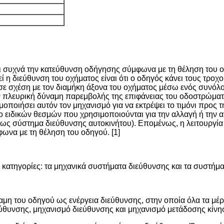
ζει συχνά την κατεύθυνση οδήγησης σύμφωνα με τη θέληση του 
 η διεύθυνση του οχήματος είναι ότι ο οδηγός κάνει τους τροχ
 σε σχέση με τον διαμήκη άξονα του οχήματος μέσω ενός συνόλ
την πλευρική δύναμη παρεμβολής της επιφάνειας του οδοστρώματο
οποιήσει αυτόν τον μηχανισμό για να εκτρέψει το τιμόνι προς τ
ο ειδικών θεσμών που χρησιμοποιούνται για την αλλαγή ή την
ως σύστημα διεύθυνσης αυτοκινήτου). Επομένως, η λειτουργία 
μφωνα με τη θέληση του οδηγού. [1]
κατηγορίες: τα μηχανικά συστήματα διεύθυνσης και τα συστήμα
αμη του οδηγού ως ενέργεια διεύθυνσης, στην οποία όλα τα μέρ
εύθυνσης, μηχανισμό διεύθυνσης και μηχανισμό μετάδοσης κίνη