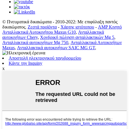
© Πνευματικά δικαιώματα - 2010-2022: Με επιφύλαξη παντός
δικαιώματος.
Ζεστά προϊόντα
-
Χάρτης ιστότοπου
-
AMP Κινητό
Ανταλλακτικά Αυτοκινήτου Maxus G10
,
Ανταλλακτικά
αυτοκινήτων Chery
,
Χονδρική πώληση ανταλλακτικών Mg 5
,
Ανταλλακτικά αυτοκινήτων Mg 750
,
Ανταλλακτικά Αυτοκινήτων
Maxus
,
Ανταλλακτικά αυτοκινήτων SAIC MG GT
,
Αποστολή ηλεκτρονικού ταχυδρομείου
Κάντε την Inquiny
x