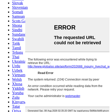
Slovak
Slovenian
Somali
Samoan
Scots Gaelic
Shona
Sindhi
Sundanese
Swahili
Tajik
Tamil
Telugu
Thai
Ukrainian
Urdu
Uzbek
Vietnamese
Welsh
Xhosa
Yiddish
Yoruba
Zulu
Kinyarwanda
Tatar
Oriya