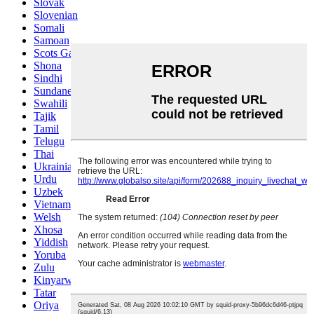
Slovak
Slovenian
Somali
Samoan
Scots Gaelic
Shona
Sindhi
Sundanese
Swahili
Tajik
Tamil
Telugu
Thai
Ukrainian
Urdu
Uzbek
Vietnamese
Welsh
Xhosa
Yiddish
Yoruba
Zulu
Kinyarwanda
Tatar
Oriya