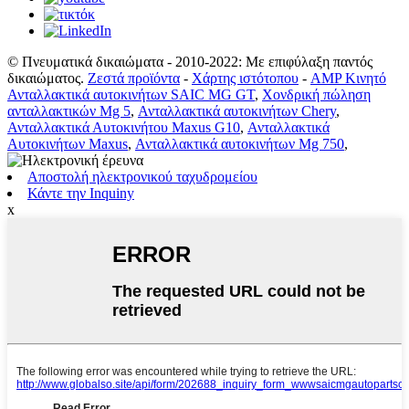
© Πνευματικά δικαιώματα - 2010-2022: Με επιφύλαξη παντός
δικαιώματος.
Ζεστά προϊόντα
-
Χάρτης ιστότοπου
-
AMP Κινητό
Ανταλλακτικά αυτοκινήτων SAIC MG GT
,
Χονδρική πώληση
ανταλλακτικών Mg 5
,
Ανταλλακτικά αυτοκινήτων Chery
,
Ανταλλακτικά Αυτοκινήτου Maxus G10
,
Ανταλλακτικά
Αυτοκινήτων Maxus
,
Ανταλλακτικά αυτοκινήτων Mg 750
,
Αποστολή ηλεκτρονικού ταχυδρομείου
Κάντε την Inquiny
x