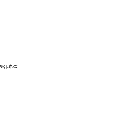
νας μήνας