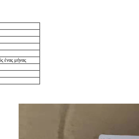
ός ένας μήνας