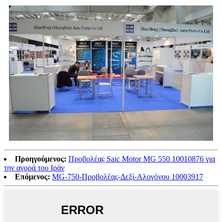
Προηγούμενος:
Προβολέας Saic Motor MG 550 10010876 για
την αγορά του Ιράν
Επόμενος:
MG-750-Προβολέας-Δεξί-Αλογόνου 10003917