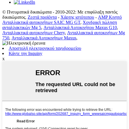
© Πνευματικά δικαιώματα - 2010-2022: Με επιφύλαξη παντός
δικαιώματος.
Ζεστά προϊόντα
-
Χάρτης ιστότοπου
-
AMP Κινητό
Ανταλλακτικά αυτοκινήτων SAIC MG GT
,
Χονδρική πώληση
ανταλλακτικών Mg 5
,
Ανταλλακτικά Αυτοκινήτου Maxus G10
,
Ανταλλακτικά αυτοκινήτων Chery
,
Ανταλλακτικά αυτοκινήτων Mg
750
,
Ανταλλακτικά Αυτοκινήτων Maxus
,
Αποστολή ηλεκτρονικού ταχυδρομείου
Κάντε την Inquiny
x