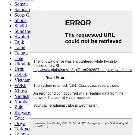
Somali
Samoan
Scots Gaelic
Shona
Sindhi
Sundanese
Swahili
Tajik
Tamil
Telugu
Thai
Ukrainian
Urdu
Uzbek
Vietnamese
Welsh
Xhosa
Yiddish
Yoruba
Zulu
Kinyarwanda
Tatar
Oriya
Turkmen
Uyghur