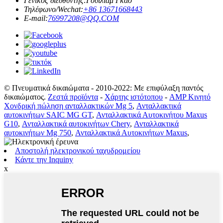
Γενικός διευθυντής:
Γουίλιαμ Γκάο
Τηλέφωνο/Wechat:
+86 13671668443
E-mail:
76997208@QQ.COM
© Πνευματικά δικαιώματα - 2010-2022: Με επιφύλαξη παντός
δικαιώματος.
Ζεστά προϊόντα
-
Χάρτης ιστότοπου
-
AMP Κινητό
Χονδρική πώληση ανταλλακτικών Mg 5
,
Ανταλλακτικά
αυτοκινήτων SAIC MG GT
,
Ανταλλακτικά Αυτοκινήτου Maxus
G10
,
Ανταλλακτικά αυτοκινήτων Chery
,
Ανταλλακτικά
αυτοκινήτων Mg 750
,
Ανταλλακτικά Αυτοκινήτων Maxus
,
Αποστολή ηλεκτρονικού ταχυδρομείου
Κάντε την Inquiny
x