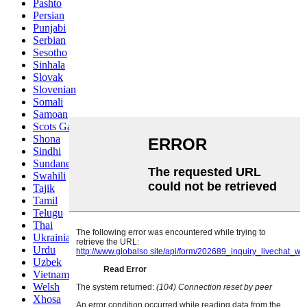
Pashto
Persian
Punjabi
Serbian
Sesotho
Sinhala
Slovak
Slovenian
Somali
Samoan
Scots Gaelic
Shona
Sindhi
Sundanese
Swahili
Tajik
Tamil
Telugu
Thai
Ukrainian
Urdu
Uzbek
Vietnamese
Welsh
Xhosa