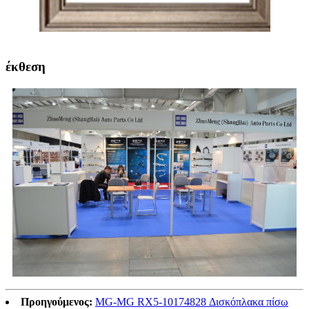
έκθεση
Προηγούμενος:
MG-MG RX5-10174828 Δισκόπλακα πίσω