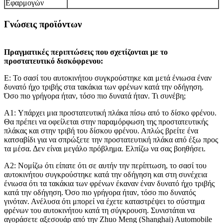
Εφαρμογών
Γνώσεις προϊόντων
Πραγματικές περιπτώσεις που σχετίζονται με το
προστατευτικό δισκόφρενου:
Ε: Το σασί του αυτοκινήτου συγκρούστηκε και μετά ένιωσα έναν
δυνατό ήχο τριβής στα τακάκια των φρένων κατά την οδήγηση.
Όσο πιο γρήγορα ήταν, τόσο πιο δυνατά ήταν. Τι συνέβη;
A1: Υπάρχει μια προστατευτική πλάκα πίσω από το δίσκο φρένου.
Θα πρέπει να οφείλεται στην παραμόρφωση της προστατευτικής
πλάκας και στην τριβή του δίσκου φρένου. Απλώς βρείτε ένα
κατσαβίδι για να σπρώξετε την προστατευτική πλάκα από έξω προς
τα μέσα. Δεν είναι μεγάλο πρόβλημα. Ελπίζω να σας βοηθήσει.
A2: Νομίζω ότι είπατε ότι σε αυτήν την περίπτωση, το σασί του
αυτοκινήτου συγκρούστηκε κατά την οδήγηση και στη συνέχεια
ένιωσα ότι τα τακάκια των φρένων έκαναν έναν δυνατό ήχο τριβής
κατά την οδήγηση. Όσο πιο γρήγορα ήταν, τόσο πιο δυνατός
γινόταν. Ανέλυσα ότι μπορεί να έχετε καταστρέψει το σύστημα
φρένων του αυτοκινήτου κατά τη σύγκρουση. Συνιστάται να
αγοράσετε αξεσουάρ από την Zhuo Meng (Shanghai) Automobile