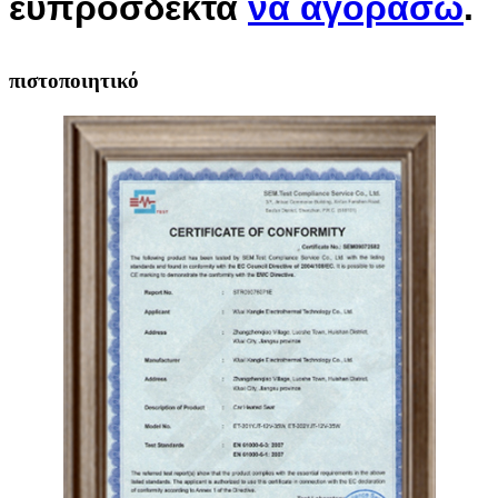
ευπρόσδεκτα
να αγοράσω
.
πιστοποιητικό