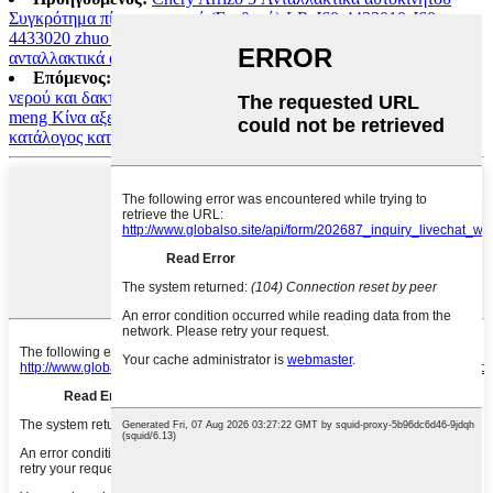
Συγκρότημα πίσω φαναριού (Σταθερό)-LR-J60-4433010-J60-
4433020 zhuo meng Κίνα αξεσουάρ ανταλλακτικά πορσελάνης
ανταλλακτικά αυτοκινήτων mg κατάλογος κατασκευαστής
Επόμενος:
Chery Arrizo 5 Ανταλλακτικά αυτοκινήτων Αντλία
νερού και δακτυλίου στεγανοποίησης E4G16-1307010AB zhuo
meng Κίνα αξεσουάρ ανταλλακτικά ανταλλακτικά αυτοκινήτων mg
κατάλογος κατασκευαστής