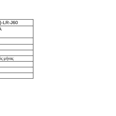
)-LR-J60
Α
ός μήνας