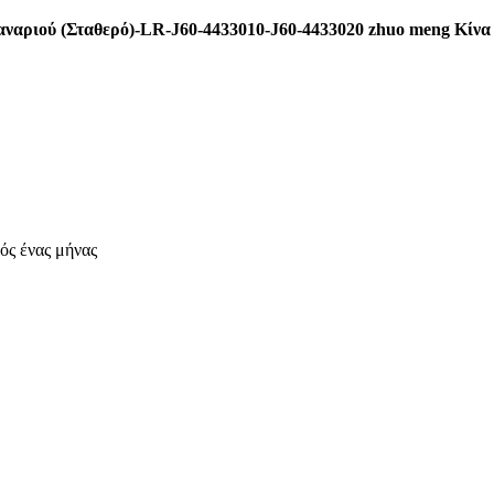
αναριού (Σταθερό)-LR-J60-4433010-J60-4433020 zhuo meng Κίν
ός ένας μήνας