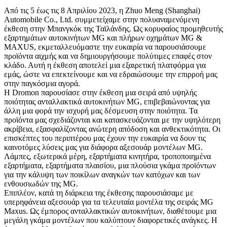
Από τις 5 έως τις 8 Απριλίου 2023, η Zhuo Meng (Shanghai)
Automobile Co., Ltd. συμμετείχαμε στην πολυαναμενόμενη
έκθεση στην Μπανγκόκ της Ταϊλάνδης. Ως κορυφαίος προμηθευτής
εξαρτημάτων αυτοκινήτων MG και πλήρων οχημάτων MG &
MAXUS, εκμεταλλευόμαστε την ευκαιρία να παρουσιάσουμε
προϊόντα αιχμής και να δημιουργήσουμε πολύτιμες επαφές στον
κλάδο. Αυτή η έκθεση αποτελεί μια εξαιρετική πλατφόρμα για
εμάς, ώστε να επεκτείνουμε και να εδραιώσουμε την επιρροή μας
στην παγκόσμια αγορά.
Η Dromon παρουσίασε στην έκθεση μια σειρά από υψηλής
ποιότητας ανταλλακτικά αυτοκινήτων MG, επιβεβαιώνοντας για
άλλη μια φορά την ισχυρή μας δέσμευση στην ποιότητα. Τα
προϊόντα μας σχεδιάζονται και κατασκευάζονται με την υψηλότερη
ακρίβεια, εξασφαλίζοντας ανώτερη απόδοση και ανθεκτικότητα. Οι
επισκέπτες του περιπτέρου μας έχουν την ευκαιρία να δουν τις
καινοτόμες λύσεις μας για διάφορα αξεσουάρ μοντέλων MG.
Λάμπες, εξωτερικά μέρη, εξαρτήματα κινητήρα, τροποποιημένα
εξαρτήματα, εξαρτήματα πλαισίου, μια πλούσια γκάμα προϊόντων
για την κάλυψη των ποικίλων αναγκών των κατόχων και των
ενθουσιωδών της MG.
Επιπλέον, κατά τη διάρκεια της έκθεσης παρουσιάσαμε με
υπερηφάνεια αξεσουάρ για τα τελευταία μοντέλα της σειράς MG
Maxus. Ως έμπορος ανταλλακτικών αυτοκινήτων, διαθέτουμε μια
μεγάλη γκάμα μοντέλων που καλύπτουν διαφορετικές ανάγκες. Η