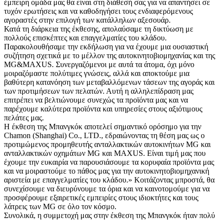
έμπειρη ομάδα μας θα είναι στη διάθεσή σας για να απαντήσει σε
τυχόν ερωτήσεις και να καθοδηγήσει τους ενδιαφερόμενους
αγοραστές στην επιλογή των κατάλληλων αξεσουάρ.
Κατά τη διάρκεια της έκθεσης, απολαύσαμε τη δικτύωση με
πολλούς επισκέπτες και επαγγελματίες του κλάδου.
Παρακολουθήσαμε την εκδήλωση για να έχουμε μια ουσιαστική
συζήτηση σχετικά με το μέλλον της αυτοκινητοβιομηχανίας και της
MG&MAXUS. Συνεργαζόμενοι με αυτά τα άτομα, όχι μόνο
μοιραζόμαστε πολύτιμες γνώσεις, αλλά και αποκτούμε μια
βαθύτερη κατανόηση των μεταβαλλόμενων τάσεων της αγοράς και
των προτιμήσεων των πελατών. Αυτή η αλληλεπίδραση μας
επιτρέπει να βελτιώνουμε συνεχώς τα προϊόντα μας και να
παρέχουμε καλύτερα προϊόντα και υπηρεσίες στους αξιότιμους
πελάτες μας.
Η έκθεση της Μπανγκόκ αποτελεί σημαντικό ορόσημο για την
Chamon (Shanghai) Co., LTD., εδραιώνοντας τη θέση μας ως ο
προτιμώμενος προμηθευτής ανταλλακτικών αυτοκινήτων MG και
ανταλλακτικών οχημάτων MG και MAXUS. Είναι τιμή μας που
έχουμε την ευκαιρία να παρουσιάσουμε τα κορυφαία προϊόντα μας
και να μοιραστούμε το πάθος μας για την αυτοκινητοβιομηχανική
αριστεία με επαγγελματίες του κλάδου.» Κοιτάζοντας μπροστά, θα
συνεχίσουμε να διευρύνουμε τα όρια και να καινοτομούμε για να
προσφέρουμε εξαιρετικές εμπειρίες στους ιδιοκτήτες και τους
λάτρεις των MG σε όλο τον κόσμο.
Συνολικά, η συμμετοχή μας στην έκθεση της Μπανγκόκ ήταν πολύ