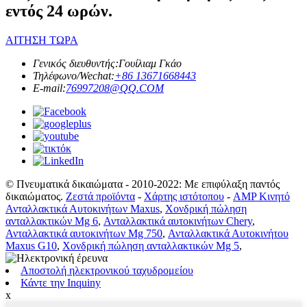
εντός 24 ωρών.
ΑΙΤΗΣΗ ΤΩΡΑ
Γενικός διευθυντής:
Γουίλιαμ Γκάο
Τηλέφωνο/Wechat:
+86 13671668443
E-mail:
76997208@QQ.COM
© Πνευματικά δικαιώματα - 2010-2022: Με επιφύλαξη παντός
δικαιώματος.
Ζεστά προϊόντα
-
Χάρτης ιστότοπου
-
AMP Κινητό
Ανταλλακτικά Αυτοκινήτων Maxus
,
Χονδρική πώληση
ανταλλακτικών Mg 6
,
Ανταλλακτικά αυτοκινήτων Chery
,
Ανταλλακτικά αυτοκινήτων Mg 750
,
Ανταλλακτικά Αυτοκινήτου
Maxus G10
,
Χονδρική πώληση ανταλλακτικών Mg 5
,
Αποστολή ηλεκτρονικού ταχυδρομείου
Κάντε την Inquiny
x