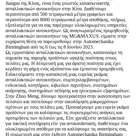
Jiangsu της Κίνας, είναι ένας γνωστός κατασκευαστής
ανταλλακτικών αυτοκινήτων στην Κίνα. Διαθέτουμε
περισσότερα από 500 τετραγωνικά μέτρα γραφείων και
περισσότερα από 8000 τετραγωνικά μέτρα αποθήκης, πλήρως
εξοπλισμένα για να σας παρέχουμε ολοκληρωμένες υπηρεσίες
ανταλλακτικών αυτοκινήτων. Ως αναγνωρισμένος προμηθευτής
ανταλλακτικών αυτοκινήτων της MG&MAXUS, είμαστε στην
ευχάριστη θέση να παρευρεθούμε στην Automechanika
Birmingham από τις 6 έως τις 8 Ιουνίου 2023.
Ως εργοστάσιο ανταλλακτικών αυτοκινήτων, κατανοούμε τη
σημασία της παροχής προϊόντων υψηλής ποιότητας στους
πελάτες μας. Η δέσμευσή μας για άριστη ποιότητα μας έχει
κερδίσει τη φήμη ενός αξιόπιστου και έμπιστου προμηθευτή.
Ειδικευόμαστε στην κατασκευή μιας ευρείας γκάμας
ανταλλακτικών αυτοκινήτων, συμπεριλαμβανομένων,
ενδεικτικά, κινητήρων, κιβωτίων ταχυτήτων, συστημάτων
ανάρτησης, συστημάτων πέδησης και ηλεκτρικών εξαρτημάτων.
Στην Zhuo Meng, δίνουμε προτεραιότητα στην ικανοποίηση των
πελατών και πιστεύουμε στην οικοδόμηση μακροχρόνιων
σχέσεων με τους πελάτες μας. Προσφέρουμε μια ευρεία γκάμα
προϊόντων για να καλύψουμε τις συγκεκριμένες ανάγκες και
προτιμήσεις των πελατών μας. Είτε χρειάζεστε ανταλλακτικά
για τακτική συντήρηση είτε για αντικατάσταση, διαθέτουμε ένα
ολοκληρωμένο απόθεμα για να καλύψουμε τις απαιτήσεις σας.
Η συμμετοχή μας στην έκθεση Automechanika Birmingham