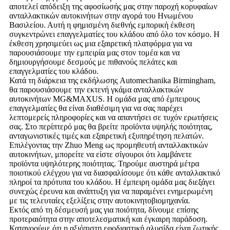
αποτελεί απόδειξη της αφοσίωσής μας στην παροχή κορυφαίων
ανταλλακτικών αυτοκινήτων στην αγορά του Ηνωμένου
Βασιλείου. Αυτή η φημισμένη διεθνής εμπορική έκθεση
συγκεντρώνει επαγγελματίες του κλάδου από όλο τον κόσμο. Η
έκθεση χρησιμεύει ως μια εξαιρετική πλατφόρμα για να
παρουσιάσουμε την εμπειρία μας στον τομέα και να
δημιουργήσουμε δεσμούς με πιθανούς πελάτες και
επαγγελματίες του κλάδου.
Κατά τη διάρκεια της εκδήλωσης Automechanika Birmingham,
θα παρουσιάσουμε την εκτενή γκάμα ανταλλακτικών
αυτοκινήτων MG&MAXUS. Η ομάδα μας από έμπειρους
επαγγελματίες θα είναι διαθέσιμη για να σας παρέχει
λεπτομερείς πληροφορίες και να απαντήσει σε τυχόν ερωτήσεις
σας. Στο περίπτερό μας θα βρείτε προϊόντα υψηλής ποιότητας,
ανταγωνιστικές τιμές και εξαιρετική εξυπηρέτηση πελατών.
Επιλέγοντας την Zhuo Meng ως προμηθευτή ανταλλακτικών
αυτοκινήτων, μπορείτε να είστε σίγουροι ότι λαμβάνετε
προϊόντα υψηλότερης ποιότητας. Τηρούμε αυστηρά μέτρα
ποιοτικού ελέγχου για να διασφαλίσουμε ότι κάθε ανταλλακτικό
πληροί τα πρότυπα του κλάδου. Η έμπειρη ομάδα μας διεξάγει
συνεχώς έρευνα και ανάπτυξη για να παραμένει ενημερωμένη
με τις τελευταίες εξελίξεις στην αυτοκινητοβιομηχανία.
Εκτός από τη δέσμευσή μας για ποιότητα, δίνουμε επίσης
προτεραιότητα στην αποτελεσματική και έγκαιρη παράδοση.
Κατανοούμε ότι η αξιόπιστη εφοδιαστική αλυσίδα είναι ζωτικής