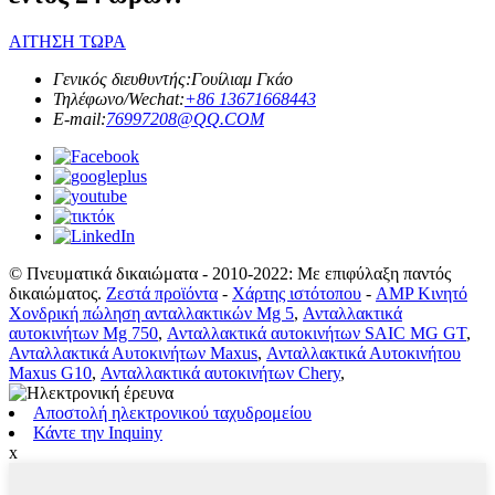
ΑΙΤΗΣΗ ΤΩΡΑ
Γενικός διευθυντής:
Γουίλιαμ Γκάο
Τηλέφωνο/Wechat:
+86 13671668443
E-mail:
76997208@QQ.COM
© Πνευματικά δικαιώματα - 2010-2022: Με επιφύλαξη παντός
δικαιώματος.
Ζεστά προϊόντα
-
Χάρτης ιστότοπου
-
AMP Κινητό
Χονδρική πώληση ανταλλακτικών Mg 5
,
Ανταλλακτικά
αυτοκινήτων Mg 750
,
Ανταλλακτικά αυτοκινήτων SAIC MG GT
,
Ανταλλακτικά Αυτοκινήτων Maxus
,
Ανταλλακτικά Αυτοκινήτου
Maxus G10
,
Ανταλλακτικά αυτοκινήτων Chery
,
Αποστολή ηλεκτρονικού ταχυδρομείου
Κάντε την Inquiny
x