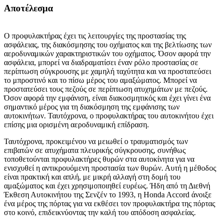
Αποτέλεσμα
Ο προφυλακτήρας έχει τις λειτουργίες της προστασίας της
ασφάλειας, της διακόσμησης του οχήματος και της βελτίωσης των
αεροδυναμικών χαρακτηριστικών του οχήματος. Όσον αφορά την
ασφάλεια, μπορεί να διαδραματίσει έναν ρόλο προστασίας σε
περίπτωση σύγκρουσης με χαμηλή ταχύτητα και να προστατεύσει
το μπροστινό και το πίσω μέρος του αμαξώματος. Μπορεί να
προστατεύσει τους πεζούς σε περίπτωση ατυχημάτων με πεζούς.
Όσον αφορά την εμφάνιση, είναι διακοσμητικός και έχει γίνει ένα
σημαντικό μέρος για τη διακόσμηση της εμφάνισης των
αυτοκινήτων. Ταυτόχρονα, ο προφυλακτήρας του αυτοκινήτου έχει
επίσης μια ορισμένη αεροδυναμική επίδραση.
Ταυτόχρονα, προκειμένου να μειωθεί ο τραυματισμός των
επιβατών σε ατυχήματα πλευρικής σύγκρουσης, συνήθως
τοποθετούνται προφυλακτήρες θυρών στα αυτοκίνητα για να
ενισχυθεί η αντικρουόμενη προστασία των θυρών. Αυτή η μέθοδος
είναι πρακτική και απλή, με μικρή αλλαγή στη δομή του
αμαξώματος και έχει χρησιμοποιηθεί ευρέως. Ήδη από τη Διεθνή
Έκθεση Αυτοκινήτου της Σενζέν το 1993, η Honda Accord άνοιξε
ένα μέρος της πόρτας για να εκθέσει τον προφυλακτήρα της πόρτας
στο κοινό, επιδεικνύοντας την καλή του απόδοση ασφαλείας.