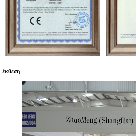
έκθεση