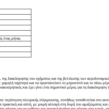
ός ένας μήνας
ας, της διακόσμησης του οχήματος και της βελτίωσης των αεροδυναμι
 χαμηλή ταχύτητα και να προστατεύσει το μπροστινό και το πίσω μέ
ιακοσμητικός και έχει γίνει ένα σημαντικό μέρος για τη διακόσμηση
σε περίπτωση πλευρικής σύγκρουσης, συνήθως τοποθετείται στο αυτο
ι πρακτική και απλή, με μικρή αλλαγή στη δομή του αμαξώματος και
της πόρτας για να εκθέσει τον προφυλακτήρα της πόρτας στο κοινό, ε