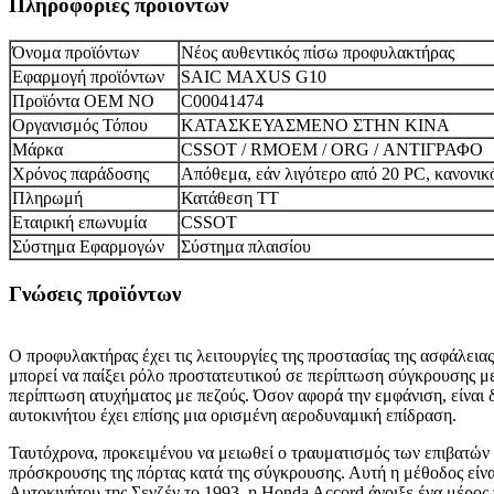
Πληροφορίες προϊόντων
Όνομα προϊόντων
Νέος αυθεντικός πίσω προφυλακτήρας
Εφαρμογή προϊόντων
SAIC MAXUS G10
Προϊόντα OEM NO
C00041474
Οργανισμός Τόπου
ΚΑΤΑΣΚΕΥΑΣΜΕΝΟ ΣΤΗΝ ΚΙΝΑ
Μάρκα
CSSOT / RMOEM / ORG / ΑΝΤΙΓΡΑΦΟ
Χρόνος παράδοσης
Απόθεμα, εάν λιγότερο από 20 PC, κανονικ
Πληρωμή
Κατάθεση TT
Εταιρική επωνυμία
CSSOT
Σύστημα Εφαρμογών
Σύστημα πλαισίου
Γνώσεις προϊόντων
Ο προφυλακτήρας έχει τις λειτουργίες της προστασίας της ασφάλει
μπορεί να παίξει ρόλο προστατευτικού σε περίπτωση σύγκρουσης με
περίπτωση ατυχήματος με πεζούς. Όσον αφορά την εμφάνιση, είναι δ
αυτοκινήτου έχει επίσης μια ορισμένη αεροδυναμική επίδραση.
Ταυτόχρονα, προκειμένου να μειωθεί ο τραυματισμός των επιβατών 
πρόσκρουσης της πόρτας κατά της σύγκρουσης. Αυτή η μέθοδος είνα
Αυτοκινήτου της Σενζέν το 1993, η Honda Accord άνοιξε ένα μέρος 